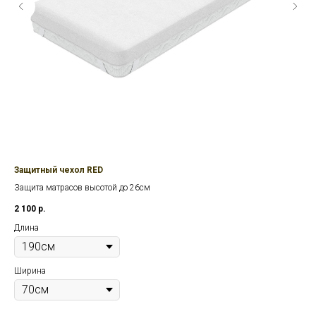
Защитный чехол RED
За
Защита матрасов высотой до 26см
Защ
25с
2 100
р.
2 8
Длина
Дл
Ширина
Ши