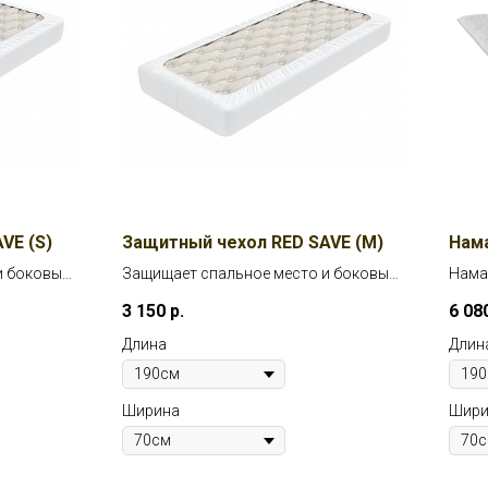
VE (S)
Защитный чехол RED SAVE (M)
Нам
и боковые
Защищает спальное место и боковые
Нама
са до
поверхности (высота матраса от 26
жестк
3 150
р.
6 08
до 35см)
Длина
Длин
Ширина
Шири