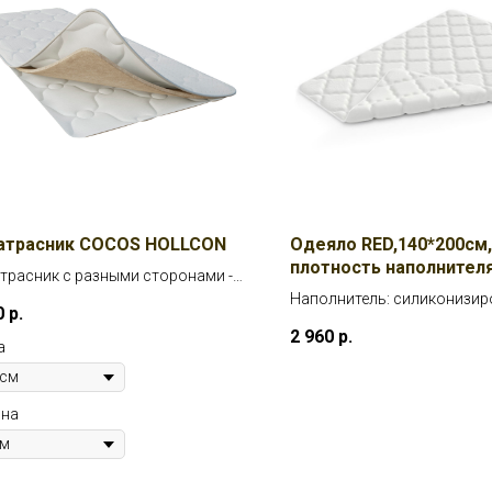
атрасник COCOS HOLLCON
Одеяло RED,140*200см,
плотность наполнителя
трасник с разными сторонами -
ой и средней (высота: 45мм)
Наполнитель: силиконизи
0
р.
волокно - искусственный л
2 960
р.
который обеспечивает от
а
воздухопроводимость
на