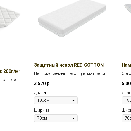
Защитный чехол RED COTTON
Нам
: 200г/м²
Непромокаемый чехол для матрасов
Орто
рованное
высотой до 26см
жест
3 570
р.
5 00
ебяжий пух,
личную
Длина
Дли
Ширина
Шир