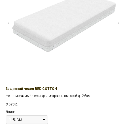
Защитный чехол RED COTTON
На
Непромокаемый чехол для матрасов высотой до 26см
Орт
3 570
р.
5 0
Длина
Дл