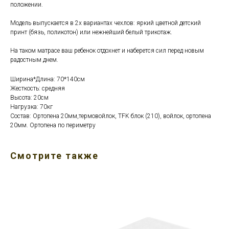
положении.
Модель выпускается в 2х вариантах чехлов: яркий цветной детский
принт (бязь, поликотон) или нежнейший белый трикотаж.
На таком матрасе ваш ребенок отдохнет и наберется сил перед новым
радостным днем.
Ширина*Длина: 70*140см
Жесткость: средняя
Высота: 20см
Нагрузка: 70кг
Состав: Ортопена 20мм,термовойлок, TFK блок (210), войлок, ортопена
20мм. Ортопена по периметру
Смотрите также